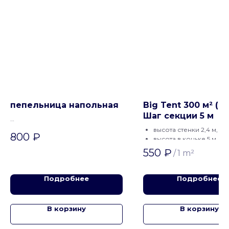
пепельница напольная
Big Tent 300 м² (15
Шаг секции 5 м
высота стенки 2,4 м,
800
₽
высота в коньке 5 м,
Белый ПВХ 650г на м2
550
₽
/
1 m²
год изготовления 202
Подробнее
Подробнее
В корзину
В корзину