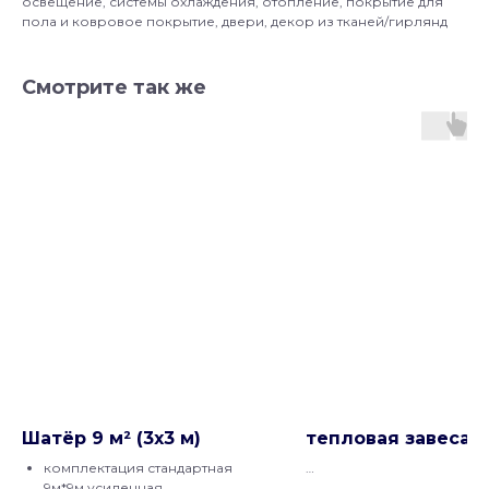
освещение, системы охлаждения, отопление, покрытие для
пола и ковровое покрытие, двери, декор из тканей/гирлянд
Смотрите так же
Шатёр 9 м² (3х3 м)
тепловая завеса
комплектация стандартная
9м*9м,усиленная