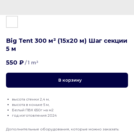
Big Tent 300 м² (15х20 м) Шаг секции
5 м
550
₽
/
1 m²
В корзину
высота стенки 2,4 м,
высота в коньке 5 м,
Белый ПВХ 650г на м2
год изготовления 2024
Дополнительные оборудования, которые можно заказать: